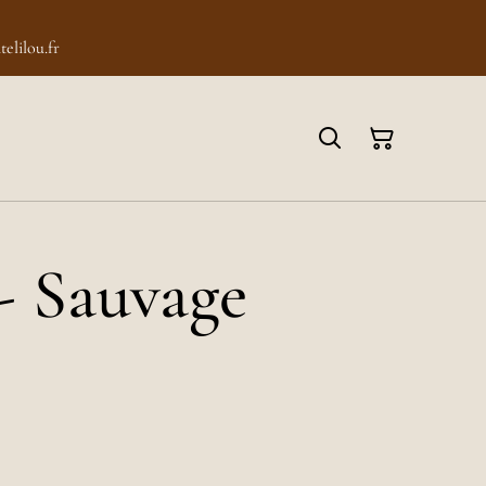
elilou.fr
- Sauvage