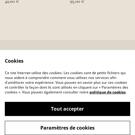
42,00 €
95,00 €
Conditions
Politique de
Cookies
confidentialité
Politique de cookies
Atelier d'Art de France
Ce site Internet utilise des cookies. Les cookies sont de petits fichiers qui
Collectif Emergence
nous aident à comprendre comment vous utilisez nos services afin
d'améliorer votre expérience. Vous pouvez en savoir plus sur ces cookies
et contrôler la façon dont ils sont utilisés en cliquant sur « Paramètres des
cookies ». Vous pouvez également consulter notre
politique de cookies
.
Tout accepter
©
2026
Tante lilou
Paramètres de cookies
powered by