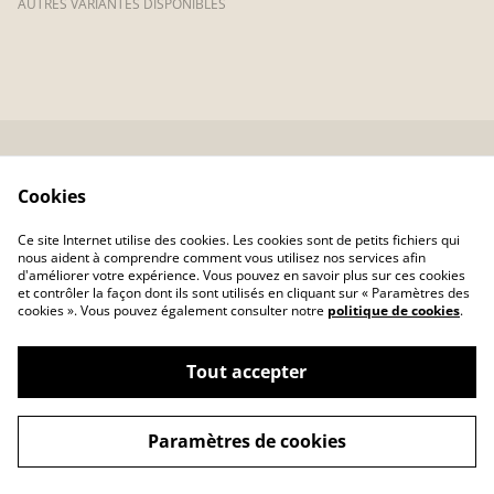
AUTRES VARIANTES DISPONIBLES
Conditions
Politique de
Cookies
confidentialité
Politique de cookies
Atelier d'Art de France
Ce site Internet utilise des cookies. Les cookies sont de petits fichiers qui
Collectif Emergence
nous aident à comprendre comment vous utilisez nos services afin
d'améliorer votre expérience. Vous pouvez en savoir plus sur ces cookies
et contrôler la façon dont ils sont utilisés en cliquant sur « Paramètres des
cookies ». Vous pouvez également consulter notre
politique de cookies
.
Tout accepter
©
2026
Tante lilou
Paramètres de cookies
powered by