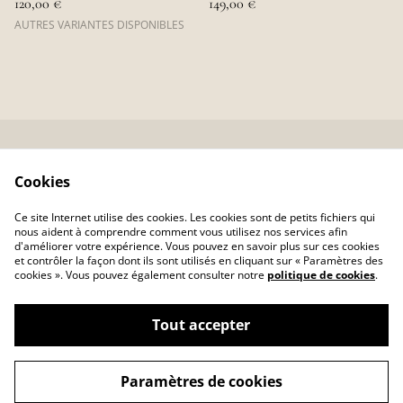
120,00 €
149,00 €
AUTRES VARIANTES DISPONIBLES
Conditions
Politique de
Cookies
confidentialité
Politique de cookies
Atelier d'Art de France
Ce site Internet utilise des cookies. Les cookies sont de petits fichiers qui
Collectif Emergence
nous aident à comprendre comment vous utilisez nos services afin
d'améliorer votre expérience. Vous pouvez en savoir plus sur ces cookies
et contrôler la façon dont ils sont utilisés en cliquant sur « Paramètres des
cookies ». Vous pouvez également consulter notre
politique de cookies
.
Tout accepter
©
2026
Tante lilou
Paramètres de cookies
powered by