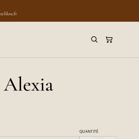
elilou.fr
 Alexia
QUANTITÉ